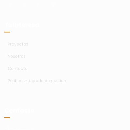
Te Interesa
>
Proyectos
>
Nosotros
>
Contacto
>
Política integrada de gestión
Contacto
C/Candamo 5,