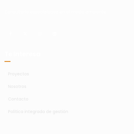
Consultoría especializada en el medio ambiente.
Te Interesa
>
Proyectos
>
Nosotros
>
Contacto
>
Política integrada de gestión