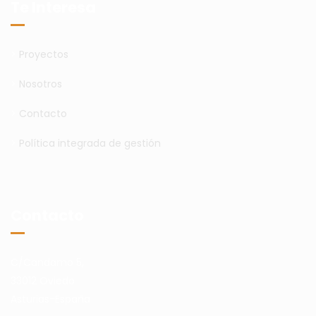
Te Interesa
>
Proyectos
>
Nosotros
>
Contacto
>
Política integrada de gestión
Contacto
C/Candamo 5,
33012 Oviedo
Asturias-España