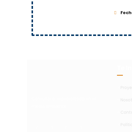
Fech
Te I
>
Proye
Consultoría especializada en el
>
Nosot
medio ambiente.
>
Cont
>
Polít