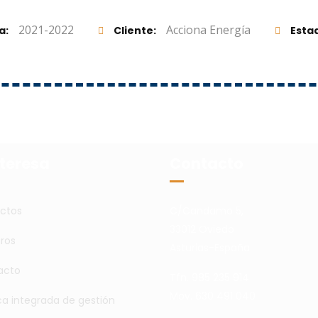
2021-2022
Acciona Energía
a
Cliente
Esta
nteresa
Contacto
ctos
C/Candamo 5,
33012 Oviedo
ros
Asturias-España
acto
Tfn. 985 235 914
Mov. 630 491 040
ica integrada de gestión