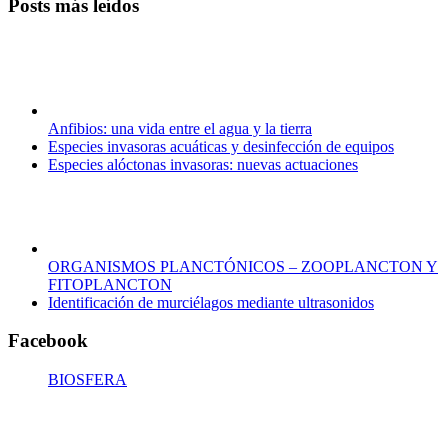
Posts más leídos
Anfibios: una vida entre el agua y la tierra
Especies invasoras acuáticas y desinfección de equipos
Especies alóctonas invasoras: nuevas actuaciones
ORGANISMOS PLANCTÓNICOS – ZOOPLANCTON Y
FITOPLANCTON
Identificación de murciélagos mediante ultrasonidos
Facebook
BIOSFERA