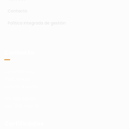
>
Contacto
>
Política integrada de gestión
Contacto
C/Candamo 5,
33012 Oviedo
Asturias-España
Tfn. 985 235 914
Mov. 630 491 040
Certificados