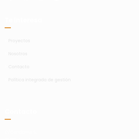
Te Interesa
>
Proyectos
>
Nosotros
>
Contacto
>
Política integrada de gestión
Contacto
C/Candamo 5,