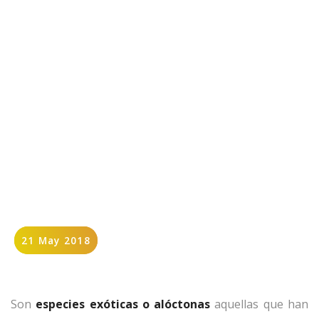
21 May 2018
21 May 2018
Son
especies exóticas o alóctonas
aquellas que han