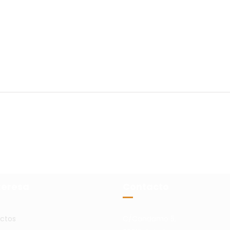
teresa
Contacto
ctos
C/Candamo 5,