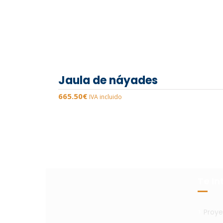
Jaula de náyades
665.50
€
IVA incluido
Te In
>
Proye