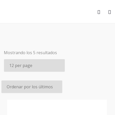
Ordenado
Mostrando los 5 resultados
por
los
últimos