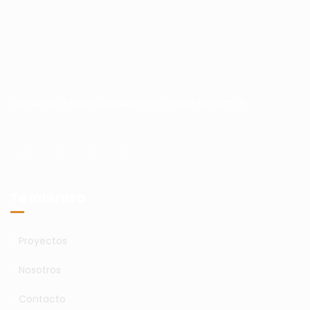
Consultoría especializada en el medio ambiente.
Te Interesa
>
Proyectos
>
Nosotros
>
Contacto