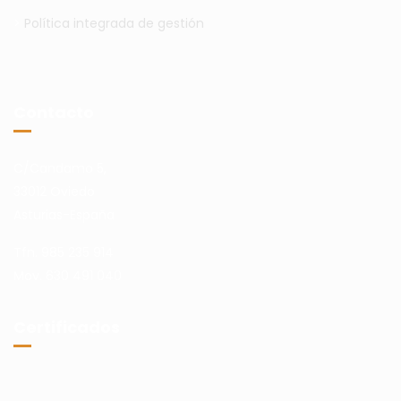
>
Política integrada de gestión
Contacto
C/Candamo 5,
33012 Oviedo
Asturias-España
Tfn. 985 235 914
Mov. 630 491 040
Certificados