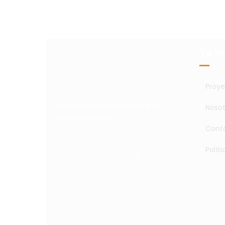
Te I
>
Proye
Consultoría especializada en el
>
Nosot
medio ambiente.
>
Cont
>
Polít