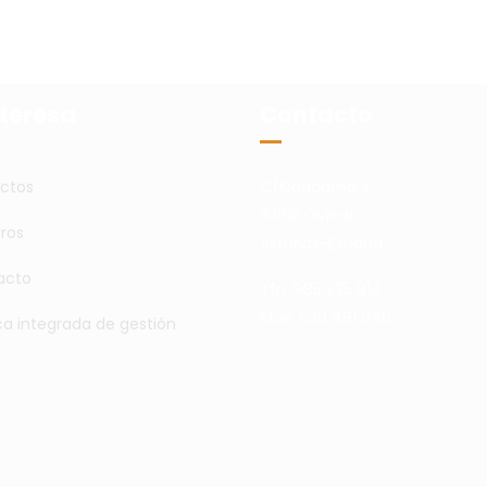
nteresa
Contacto
ctos
C/Candamo 5,
33012 Oviedo
ros
Asturias-España
acto
Tfn. 985 235 914
Mov. 630 491 040
ica integrada de gestión