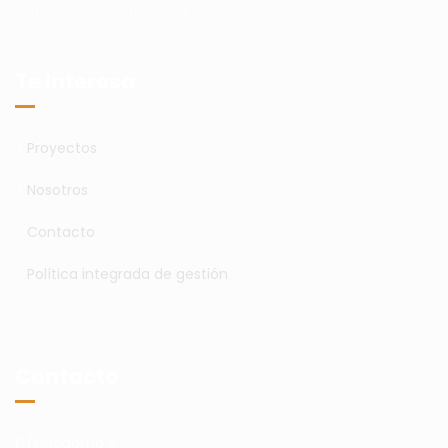
Te Interesa
>
Proyectos
>
Nosotros
>
Contacto
>
Política integrada de gestión
Contacto
C/Candamo 5,