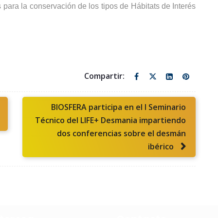
para la conservación de los tipos de Hábitats de Interés
BIOSFERA participa en el I Seminario
Técnico del LIFE+ Desmania impartiendo
dos conferencias sobre el desmán
ibérico