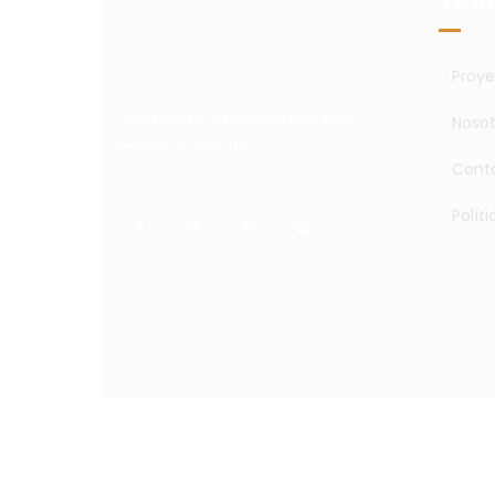
Te I
>
Proye
Consultoría especializada en el
>
Nosot
medio ambiente.
>
Cont
>
Polít