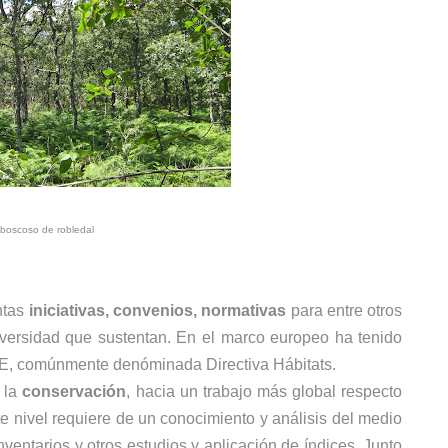
 boscoso de robledal
ntas
iniciativas, convenios, normativas
para entre otros
diversidad que sustentan. En el marco europeo ha tenido
CEE, comúnmente denóminada Directiva Hábitats.
r la
conservación
, hacia un trabajo más global respecto
ste nivel requiere de un conocimiento y análisis del medio
ventarios y otros estudios y aplicación de índices. Junto