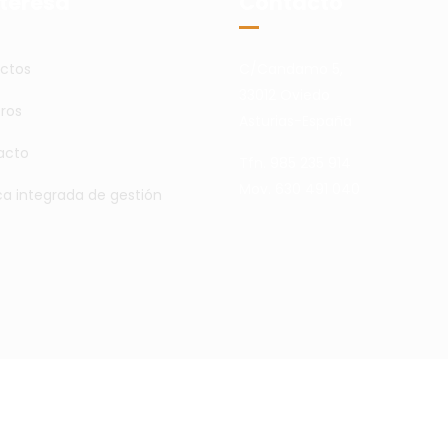
nteresa
Contacto
ctos
C/Candamo 5,
33012 Oviedo
ros
Asturias-España
acto
Tfn. 985 235 914
Mov. 630 491 040
ica integrada de gestión