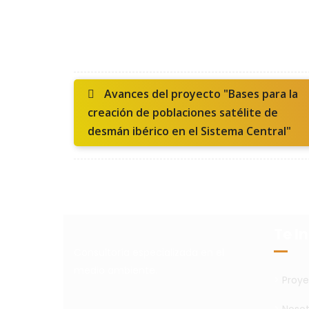
Avances del proyecto "Bases para la
creación de poblaciones satélite de
desmán ibérico en el Sistema Central"
Te I
Consultoría especializada en el
medio ambiente.
>
Proye
>
Nosot