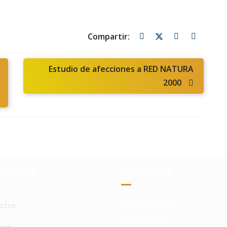
Estudio de afecciones a RED NATURA
2000
nteresa
Contacto
ctos
C/Candamo 5,
33012 Oviedo
ros