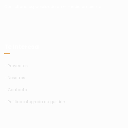
Consultoría especializada en el medio ambiente.
Te Interesa
>
Proyectos
>
Nosotros
>
Contacto
>
Política integrada de gestión