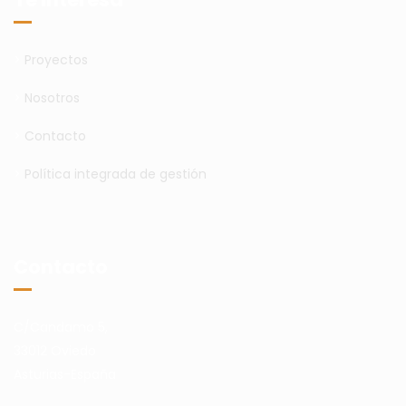
>
Proyectos
>
Nosotros
>
Contacto
>
Política integrada de gestión
Contacto
C/Candamo 5,
33012 Oviedo
Asturias-España